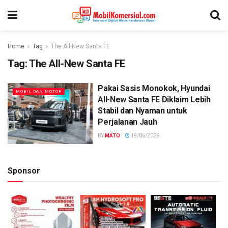
Home
Tag
The All-New Santa FE
Tag:
The All-New Santa FE
Pakai Sasis Monokok, Hyundai
MOBIL DAN MOTOR
All-New Santa FE Diklaim Lebih
Stabil dan Nyaman untuk
Perjalanan Jauh
BY
MATO
19/06/2026
Sponsor