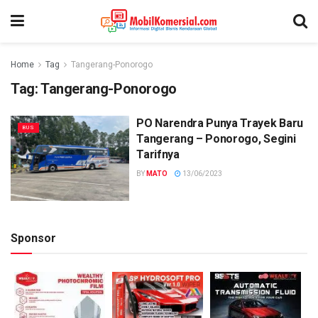
Home
Tag
Tangerang-Ponorogo
Tag:
Tangerang-Ponorogo
PO Narendra Punya Trayek Baru
BUS
Tangerang – Ponorogo, Segini
Tarifnya
BY
MATO
13/06/2023
Sponsor