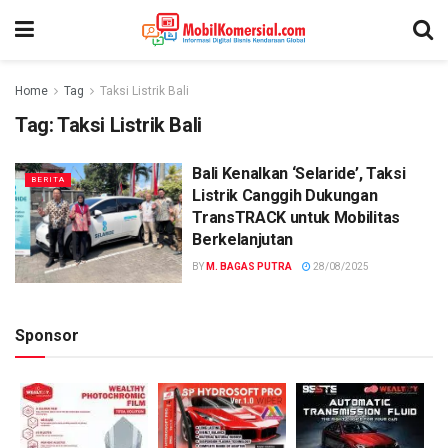
Home
Tag
Taksi Listrik Bali
Tag:
Taksi Listrik Bali
Bali Kenalkan ‘Selaride’, Taksi
BERITA
Listrik Canggih Dukungan
TransTRACK untuk Mobilitas
Berkelanjutan
BY
M. BAGAS PUTRA
28/08/2025
Sponsor