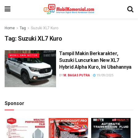
Home
Tag
Suzuki XL7 Kuro
Tag:
Suzuki XL7 Kuro
Tampil Makin Berkarakter,
MOBIL DAN MOTOR
Suzuki Luncurkan New XL7
Hybrid Alpha Kuro, Ini Ubahannya
BY
M. BAGAS PUTRA
19/09/2025
Sponsor