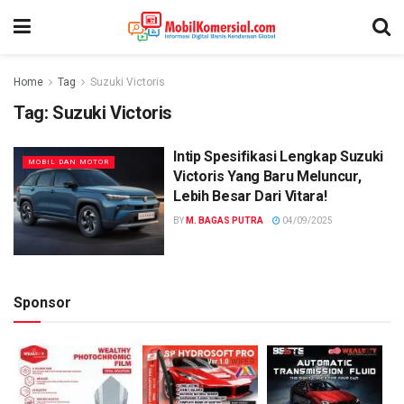
Home
Tag
Suzuki Victoris
Tag:
Suzuki Victoris
Intip Spesifikasi Lengkap Suzuki
MOBIL DAN MOTOR
Victoris Yang Baru Meluncur,
Lebih Besar Dari Vitara!
BY
M. BAGAS PUTRA
04/09/2025
Sponsor