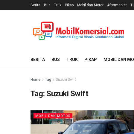
Berita
Bus
Truk
Pikap
Mobil dan Motor
Aftermarket
Ti
BERITA
BUS
TRUK
PIKAP
MOBIL DAN M
Home
Tag
Suzuki Swift
Tag:
Suzuki Swift
MOBIL DAN MOTOR