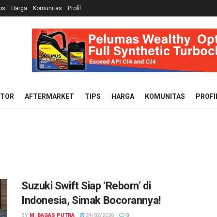
ps
Harga
Komunitas
Profil
OTOR
AFTERMARKET
TIPS
HARGA
KOMUNITAS
PROFI
Suzuki Swift Siap ‘Reborn’ di
Indonesia, Simak Bocorannya!
BY
M. BAGAS PUTRA
24/02/2026
0