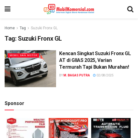
Home
Tag
Suzuki Fronx GL
Tag:
Suzuki Fronx GL
Kencan Singkat Suzuki Fronx GL
MOBIL DAN MOTOR
AT di GIIAS 2025, Varian
Termurah Tapi Bukan Murahan!
BY
M. BAGAS PUTRA
02/08/2025
Sponsor