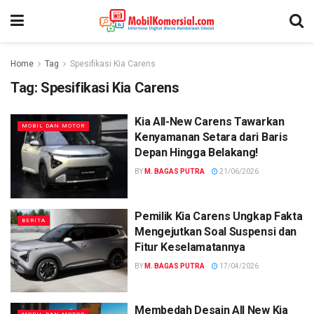
Home
Tag
Spesifikasi Kia Carens
Tag:
Spesifikasi Kia Carens
Kia All-New Carens Tawarkan
MOBIL DAN MOTOR
Kenyamanan Setara dari Baris
Depan Hingga Belakang!
BY
M. BAGAS PUTRA
21/06/2026
Pemilik Kia Carens Ungkap Fakta
BERITA
Mengejutkan Soal Suspensi dan
Fitur Keselamatannya
BY
M. BAGAS PUTRA
17/04/2026
Membedah Desain All New Kia