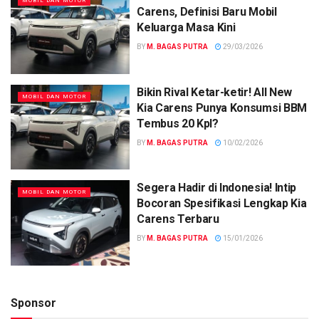
MOBIL DAN MOTOR
Carens, Definisi Baru Mobil
Keluarga Masa Kini
BY
M. BAGAS PUTRA
29/03/2026
Bikin Rival Ketar-ketir! All New
MOBIL DAN MOTOR
Kia Carens Punya Konsumsi BBM
Tembus 20 Kpl?
BY
M. BAGAS PUTRA
10/02/2026
Segera Hadir di Indonesia! Intip
MOBIL DAN MOTOR
Bocoran Spesifikasi Lengkap Kia
Carens Terbaru
BY
M. BAGAS PUTRA
15/01/2026
Sponsor