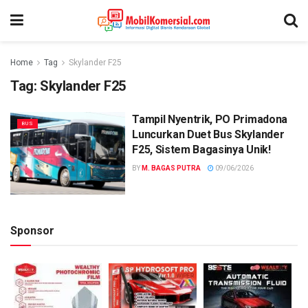
Home
Tag
Skylander F25
Tag:
Skylander F25
Tampil Nyentrik, PO Primadona
BUS
Luncurkan Duet Bus Skylander
F25, Sistem Bagasinya Unik!
BY
M. BAGAS PUTRA
09/06/2026
Sponsor