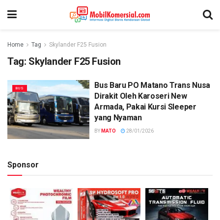
Home
Tag
Skylander F25 Fusion
Tag:
Skylander F25 Fusion
Bus Baru PO Matano Trans Nusa
BUS
Dirakit Oleh Karoseri New
Armada, Pakai Kursi Sleeper
yang Nyaman
BY
MATO
28/01/2026
Sponsor