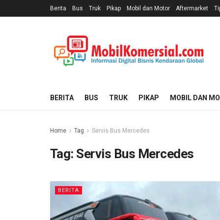
Berita
Bus
Truk
Pikap
Mobil dan Motor
Aftermarket
Ti
BERITA
BUS
TRUK
PIKAP
MOBIL DAN M
Home
Tag
Servis Bus Mercedes
Tag:
Servis Bus Mercedes
BERITA