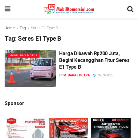
Home
Tag
Seres E1 Type B
Tag:
Seres E1 Type B
Harga Dibawah Rp200 Juta,
MOBIL DAN MOTOR
Begini Kecanggihan Fitur Seres
E1 Type B
BY
M. BAGAS PUTRA
09/09/2023
Sponsor