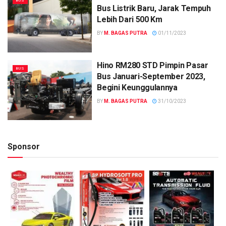
BUS
Bus Listrik Baru, Jarak Tempuh
Lebih Dari 500 Km
BY
M. BAGAS PUTRA
01/11/2023
Hino RM280 STD Pimpin Pasar
BUS
Bus Januari-September 2023,
Begini Keunggulannya
BY
M. BAGAS PUTRA
31/10/2023
Sponsor