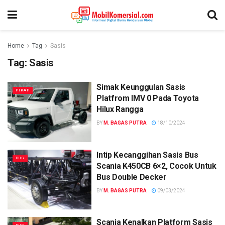
Home
Tag
Sasis
Tag:
Sasis
Simak Keunggulan Sasis
PIKAP
Platfrom IMV 0 Pada Toyota
Hilux Rangga
BY
M. BAGAS PUTRA
18/10/2024
Intip Kecanggihan Sasis Bus
BUS
Scania K450CB 6×2, Cocok Untuk
Bus Double Decker
BY
M. BAGAS PUTRA
09/03/2024
Scania Kenalkan Platform Sasis