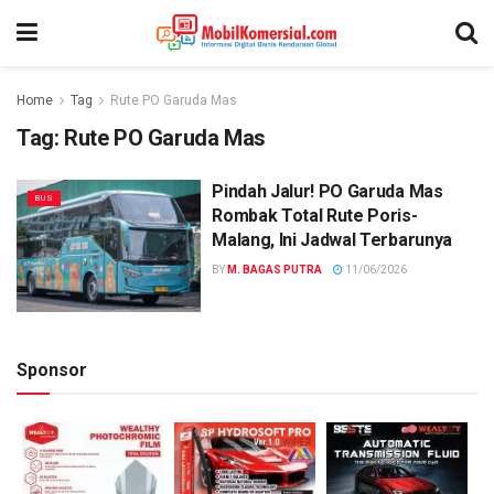
Home
Tag
Rute PO Garuda Mas
Tag:
Rute PO Garuda Mas
Pindah Jalur! PO Garuda Mas
BUS
Rombak Total Rute Poris-
Malang, Ini Jadwal Terbarunya
BY
M. BAGAS PUTRA
11/06/2026
Sponsor