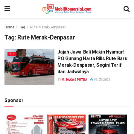
Home
Tag
Rute Merak-Denpasar
Tag:
Rute Merak-Denpasar
Jajah Jawa-Bali Makin Nyaman!
BUS
PO Gunung Harta Rilis Rute Baru
Merak-Denpasar, Segini Tarif
dan Jadwalnya
BY
M. BAGAS PUTRA
19/05/2026
Sponsor