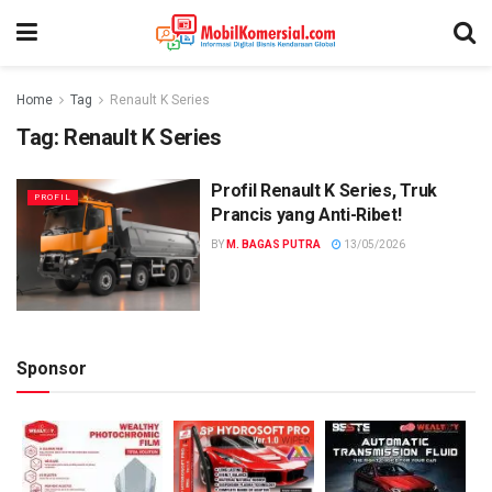
Home
Tag
Renault K Series
Tag:
Renault K Series
Profil Renault K Series, Truk
PROFIL
Prancis yang Anti-Ribet!
BY
M. BAGAS PUTRA
13/05/2026
Sponsor