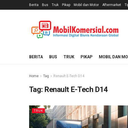
Berita
Bus
Truk
Pikap
Mobil dan Motor
Aftermarket
Ti
BERITA
BUS
TRUK
PIKAP
MOBIL DAN M
Home
Tag
Renault E-Tech D14
Tag:
Renault E-Tech D14
TRUK