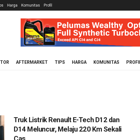
ps
Harga
Komunitas
Profil
OTOR
AFTERMARKET
TIPS
HARGA
KOMUNITAS
PROFI
Truk Listrik Renault E-Tech D12 dan
D14 Meluncur, Melaju 220 Km Sekali
Cas