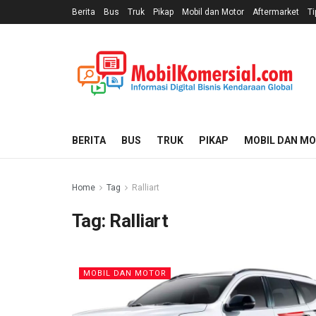
Berita
Bus
Truk
Pikap
Mobil dan Motor
Aftermarket
Ti
BERITA
BUS
TRUK
PIKAP
MOBIL DAN M
Home
Tag
Ralliart
Tag:
Ralliart
MOBIL DAN MOTOR