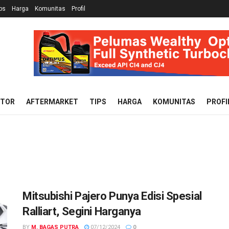
ps
Harga
Komunitas
Profil
OTOR
AFTERMARKET
TIPS
HARGA
KOMUNITAS
PROFI
Mitsubishi Pajero Punya Edisi Spesial
Ralliart, Segini Harganya
BY
M. BAGAS PUTRA
07/12/2024
0