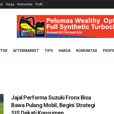
ps
Harga
Komunitas
Profil
OTOR
AFTERMARKET
TIPS
HARGA
KOMUNITAS
PROFI
Jajal Performa Suzuki Fronx Bisa
Bawa Pulang Mobil, Begini Strategi
SIS Dekati Konsumen