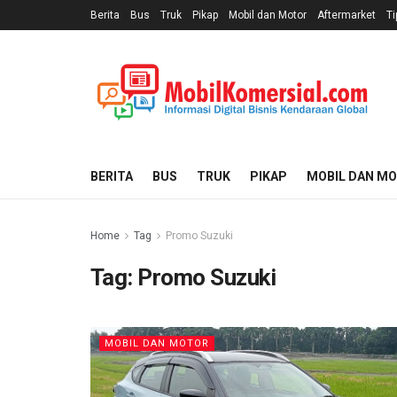
Berita
Bus
Truk
Pikap
Mobil dan Motor
Aftermarket
Ti
BERITA
BUS
TRUK
PIKAP
MOBIL DAN M
Home
Tag
Promo Suzuki
Tag:
Promo Suzuki
MOBIL DAN MOTOR