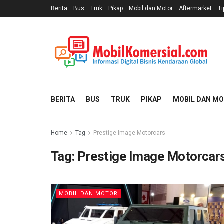
Berita
Bus
Truk
Pikap
Mobil dan Motor
Aftermarket
Ti
BERITA
BUS
TRUK
PIKAP
MOBIL DAN M
Home
Tag
Prestige Image Motorcars
Tag:
Prestige Image Motorcar
MOBIL DAN MOTOR