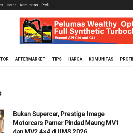
ps
Harga
Komunitas
Profil
OTOR
AFTERMARKET
TIPS
HARGA
KOMUNITAS
PROFI
s
Bukan Supercar, Prestige Image
Motorcars Pamer Pindad Maung MV1
dan MV2 4×4 di IIMS 2026