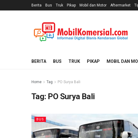
Berita
Bus
Truk
Pikap
Mobil dan Motor
Aftermarket
Ti
BERITA
BUS
TRUK
PIKAP
MOBIL DAN M
Home
Tag
PO Surya Bali
Tag:
PO Surya Bali
BUS