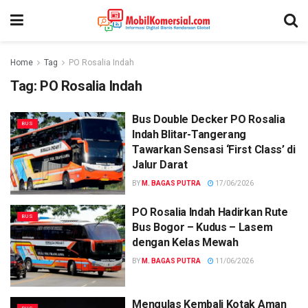
Home
Tag
PO Rosalia Indah
Tag:
PO Rosalia Indah
Bus Double Decker PO Rosalia
BUS
Indah Blitar-Tangerang
Tawarkan Sensasi ‘First Class’ di
Jalur Darat
BY
M. BAGAS PUTRA
17/06/2026
PO Rosalia Indah Hadirkan Rute
BUS
Bus Bogor – Kudus – Lasem
dengan Kelas Mewah
BY
M. BAGAS PUTRA
11/06/2026
Mengulas Kembali Kotak Aman