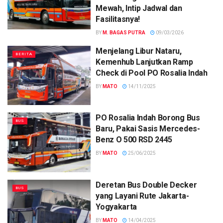
Mewah, Intip Jadwal dan
Fasilitasnya!
BY
M. BAGAS PUTRA
09/03/2026
Menjelang Libur Nataru,
BERITA
Kemenhub Lanjutkan Ramp
Check di Pool PO Rosalia Indah
BY
MATO
14/11/2025
PO Rosalia Indah Borong Bus
BUS
Baru, Pakai Sasis Mercedes-
Benz O 500 RSD 2445
BY
MATO
25/06/2025
Deretan Bus Double Decker
BUS
yang Layani Rute Jakarta-
Yogyakarta
BY
MATO
14/04/2025