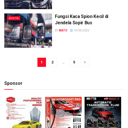
Fungsi Kaca Spion Kecil di
BERITA
Jendela Sopir Bus
BY
MATO
14/03/2025
1
2
…
5
Sponsor