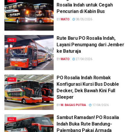
BUS
Rosalia Indah untuk Cegah
Pencurian di Kabin Bus
BY
MATO
08/05/2026
Rute Baru PO Rosalia Indah,
BUS
Layani Penumpang dari Jember
ke Baturaja
BY
MATO
27/04/2026
PO Rosalia Indah Rombak
BUS
Konfigurasi Kursi Bus Double
Decker, Dek Bawah Kini Full
Sleeper
BY
M. BAGAS PUTRA
17/04/2026
Sambut Ramadan! PO Rosalia
BUS
Indah Buka Rute Bandung-
Palembang Pakai Armada