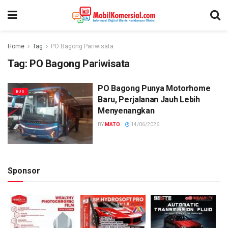
Home
Tag
PO Bagong Pariwisata
Tag:
PO Bagong Pariwisata
PO Bagong Punya Motorhome
BUS
Baru, Perjalanan Jauh Lebih
Menyenangkan
BY
MATO
14/06/2026
Sponsor