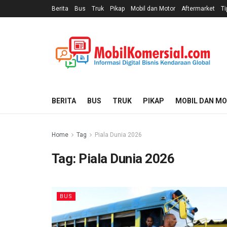
Berita
Bus
Truk
Pikap
Mobil dan Motor
Aftermarket
Ti
BERITA
BUS
TRUK
PIKAP
MOBIL DAN M
Home
Tag
Piala Dunia 2026
Tag:
Piala Dunia 2026
BUS