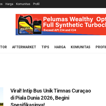
ps
Harga
Komunitas
Profil
OTOR
AFTERMARKET
TIPS
HARGA
KOMUNITAS
PROFI
Viral! Intip Bus Unik Timnas Curaçao
di Piala Dunia 2026, Begini
Spesifikasinya!