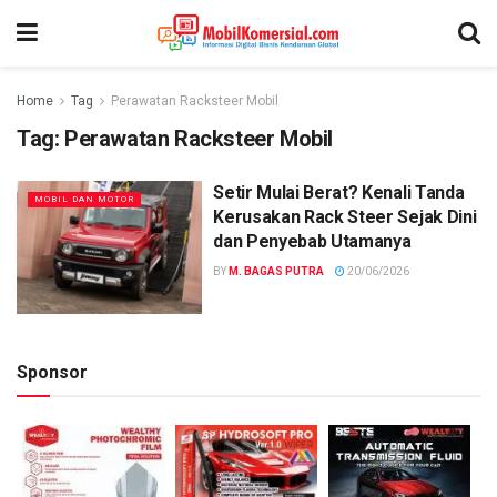
Home
Tag
Perawatan Racksteer Mobil
Tag:
Perawatan Racksteer Mobil
Setir Mulai Berat? Kenali Tanda
MOBIL DAN MOTOR
Kerusakan Rack Steer Sejak Dini
dan Penyebab Utamanya
BY
M. BAGAS PUTRA
20/06/2026
Sponsor