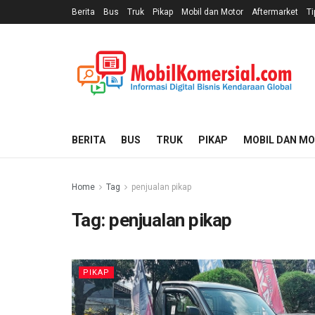
Berita
Bus
Truk
Pikap
Mobil dan Motor
Aftermarket
Ti
BERITA
BUS
TRUK
PIKAP
MOBIL DAN M
Home
Tag
penjualan pikap
Tag:
penjualan pikap
PIKAP