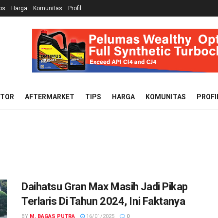
ps
Harga
Komunitas
Profil
OTOR
AFTERMARKET
TIPS
HARGA
KOMUNITAS
PROFI
Daihatsu Gran Max Masih Jadi Pikap
Terlaris Di Tahun 2024, Ini Faktanya
BY
M. BAGAS PUTRA
16/01/2025
0