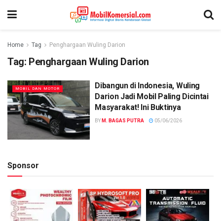
Home
Tag
Penghargaan Wuling Darion
Tag:
Penghargaan Wuling Darion
Dibangun di Indonesia, Wuling
MOBIL DAN MOTOR
Darion Jadi Mobil Paling Dicintai
Masyarakat! Ini Buktinya
BY
M. BAGAS PUTRA
05/06/2026
Sponsor