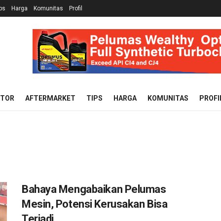
ps
Harga
Komunitas
Profil
OTOR
AFTERMARKET
TIPS
HARGA
KOMUNITAS
PROFI
Bahaya Mengabaikan Pelumas
Mesin, Potensi Kerusakan Bisa
Terjadi