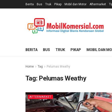
Berita
Bus
Truk
Pikap
Mobil dan Motor
Aftermarket
Ti
BERITA
BUS
TRUK
PIKAP
MOBIL DAN M
Home
Tag
Pelumas Weathy
Tag:
Pelumas Weathy
AFTERMARKET