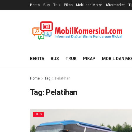
Berita
Bus
Truk
Pikap
Mobil dan Motor
Aftermarket
Ti
BERITA
BUS
TRUK
PIKAP
MOBIL DAN M
Home
Tag
Pelatihan
Tag:
Pelatihan
BUS