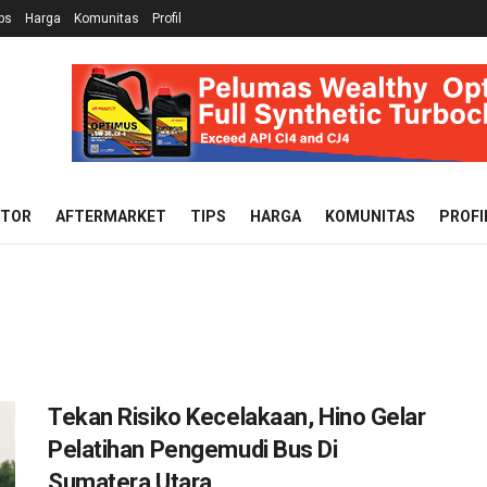
ps
Harga
Komunitas
Profil
OTOR
AFTERMARKET
TIPS
HARGA
KOMUNITAS
PROFI
Tekan Risiko Kecelakaan, Hino Gelar
Pelatihan Pengemudi Bus Di
Sumatera Utara