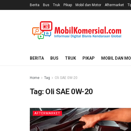
Berita
Bus
Truk
Pikap
Mobil dan Motor
Aftermarket
Ti
BERITA
BUS
TRUK
PIKAP
MOBIL DAN M
Home
Tag
Oli SAE 0W-20
Tag:
Oli SAE 0W-20
AFTERMARKET