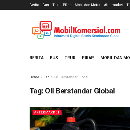
Berita
Bus
Truk
Pikap
Mobil dan Motor
Aftermarket
Ti
BERITA
BUS
TRUK
PIKAP
MOBIL DAN M
Home
Tag
Oli Berstandar Global
Tag:
Oli Berstandar Global
AFTERMARKET