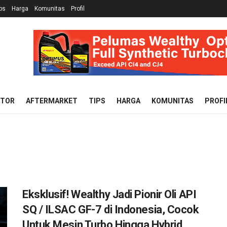
ps
Harga
Komunitas
Profil
OTOR
AFTERMARKET
TIPS
HARGA
KOMUNITAS
PROFI
Eksklusif! Wealthy Jadi Pionir Oli API
SQ / ILSAC GF-7 di Indonesia, Cocok
Untuk Mesin Turbo Hingga Hybrid