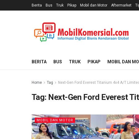
Berita
Bus
Truk
Pikap
Mobil dan Motor
Aftermarket
Ti
BERITA
BUS
TRUK
PIKAP
MOBIL DAN M
Home
Tag
Next-Gen Ford Everest Titanium 4x4 A/T Limited
Tag:
Next-Gen Ford Everest Tit
MOBIL DAN MOTOR