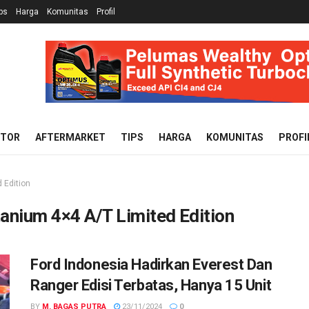
ps
Harga
Komunitas
Profil
OTOR
AFTERMARKET
TIPS
HARGA
KOMUNITAS
PROFI
 Edition
anium 4×4 A/T Limited Edition
Ford Indonesia Hadirkan Everest Dan
Ranger Edisi Terbatas, Hanya 15 Unit
BY
M. BAGAS PUTRA
23/11/2024
0