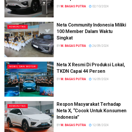
BY
M. BAGAS PUTRA
02/10/2024
Neta Community Indonesia Miliki
KOMUNITAS
100 Member Dalam Waktu
Singkat
BY
M. BAGAS PUTRA
26/09/2024
Neta X Resmi Di Produksi Lokal,
MOBIL DAN MOTOR
TKDN Capai 44 Persen
BY
M. BAGAS PUTRA
16/09/2024
Respon Masyarakat Terhadap
KOMUNITAS
Neta X, “Cocok Untuk Konsumen
Indonesia”
BY
M. BAGAS PUTRA
12/08/2024