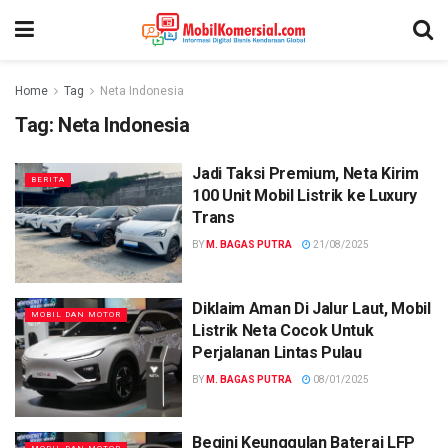
Home
Tag
Neta Indonesia
Tag:
Neta Indonesia
Jadi Taksi Premium, Neta Kirim
BERITA
100 Unit Mobil Listrik ke Luxury
Trans
BY
M. BAGAS PUTRA
21/08/2025
Diklaim Aman Di Jalur Laut, Mobil
MOBIL DAN MOTOR
Listrik Neta Cocok Untuk
Perjalanan Lintas Pulau
BY
M. BAGAS PUTRA
08/01/2025
Begini Keunggulan Baterai LFP