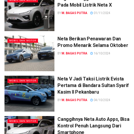
MOBIL DAN MOTOR
Pada Mobil Listrik Neta X
BY
M. BAGAS PUTRA
01/11/2024
Neta Berikan Penawaran Dan
MOBIL DAN MOTOR
Promo Menarik Selama Oktober
BY
M. BAGAS PUTRA
16/10/2024
Neta V Jadi Taksi Listrik Evista
MOBIL DAN MOTOR
Pertama di Bandara Sultan Syarif
Kasim II Pekanbaru
BY
M. BAGAS PUTRA
04/10/2024
Canggihnya Neta Auto Apps, Bisa
MOBIL DAN MOTOR
Kontrol Penuh Langsung Dari
Smartphone