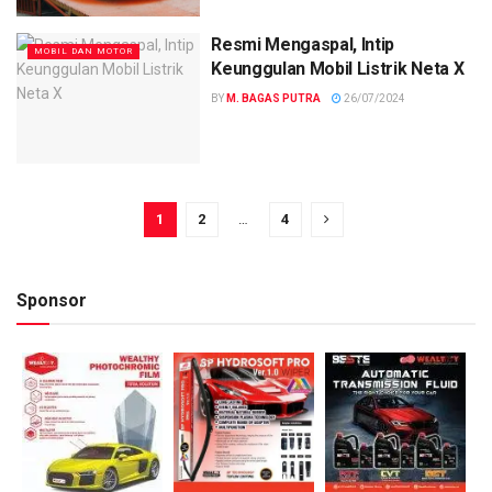
Resmi Mengaspal, Intip
MOBIL DAN MOTOR
Keunggulan Mobil Listrik Neta X
BY
M. BAGAS PUTRA
26/07/2024
1
2
…
4
Sponsor