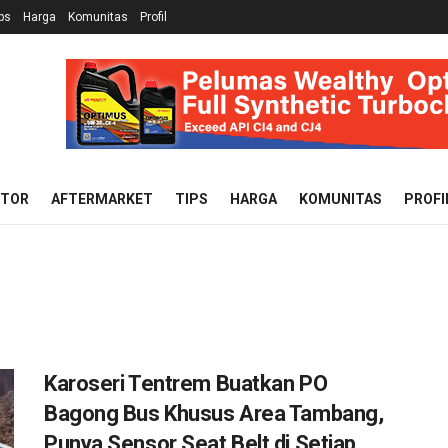
ps
Harga
Komunitas
Profil
OTOR
AFTERMARKET
TIPS
HARGA
KOMUNITAS
PROFI
Karoseri Tentrem Buatkan PO
Bagong Bus Khusus Area Tambang,
Punya Sensor Seat Belt di Setiap