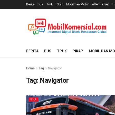
Berita
Bus
Truk
Pikap
Mobil dan Motor
Aftermarket
Ti
BERITA
BUS
TRUK
PIKAP
MOBIL DAN M
Home
Tag
Navigator
Tag:
Navigator
BUS