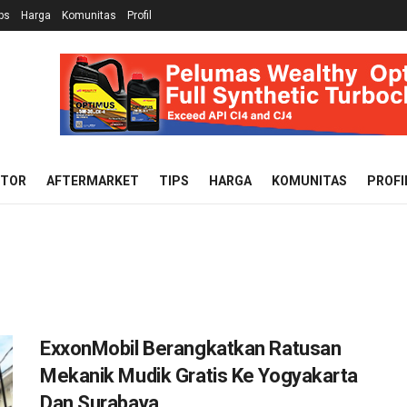
ps
Harga
Komunitas
Profil
OTOR
AFTERMARKET
TIPS
HARGA
KOMUNITAS
PROFI
ExxonMobil Berangkatkan Ratusan
Mekanik Mudik Gratis Ke Yogyakarta
Dan Surabaya