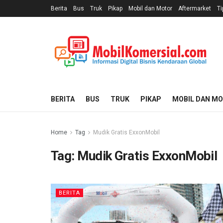
Berita
Bus
Truk
Pikap
Mobil dan Motor
Aftermarket
Ti
BERITA
BUS
TRUK
PIKAP
MOBIL DAN M
Home
Tag
Mudik Gratis ExxonMobil
Tag:
Mudik Gratis ExxonMobil
BERITA