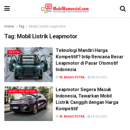
Home
Tag
Mobil Listrik Leapmotor
Tag:
Mobil Listrik Leapmotor
Teknologi Mandiri Harga
BERITA
Kompetitif? Intip Rencana Besar
Leapmotor di Pasar Otomotif
Indonesia
BY
M. BAGAS PUTRA
28/03/2026
Leapmotor Segera Masuk
MOBIL DAN MOTOR
Indonesia, Tawarkan Mobil
Listrik Canggih dengan Harga
Kompetitif
BY
M. BAGAS PUTRA
24/02/2026