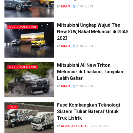
BY
MATO
01/08/2023
Mitsubishi Ungkap Wujud The
MOBIL DAN MOTOR
New SUV, Bakal Meluncur di GIIAS
2023
BY
MATO
31/07/2023
Mitsubishi All New Triton
MOBIL DAN MOTOR
Meluncur di Thailand, Tampilan
Lebih Gahar
BY
MATO
27/07/2023
Fuso Kembangkan Teknologi
TRUK
Sistem ‘Tukar Baterai’ Untuk
Truk Listrik
BY
M. BAGAS PUTRA
26/07/2023