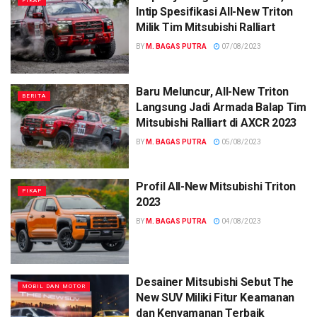
PIKAP
Intip Spesifikasi All-New Triton
Milik Tim Mitsubishi Ralliart
BY
M. BAGAS PUTRA
07/08/2023
Baru Meluncur, All-New Triton
BERITA
Langsung Jadi Armada Balap Tim
Mitsubishi Ralliart di AXCR 2023
BY
M. BAGAS PUTRA
05/08/2023
Profil All-New Mitsubishi Triton
PIKAP
2023
BY
M. BAGAS PUTRA
04/08/2023
Desainer Mitsubishi Sebut The
MOBIL DAN MOTOR
New SUV Miliki Fitur Keamanan
dan Kenyamanan Terbaik