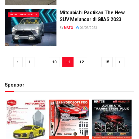
Mitsubishi Pastikan The New
MOBIL DAN MOTOR
SUV Meluncur di GIIAS 2023
BY
MATO
04/07/2023
1
…
10
11
12
…
15
Sponsor