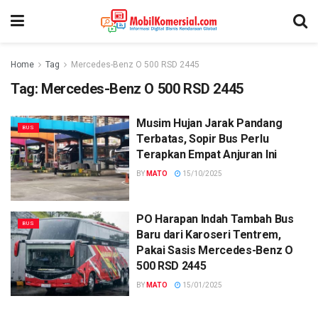
Home
Tag
Mercedes-Benz O 500 RSD 2445
Tag:
Mercedes-Benz O 500 RSD 2445
Musim Hujan Jarak Pandang
BUS
Terbatas, Sopir Bus Perlu
Terapkan Empat Anjuran Ini
BY
MATO
15/10/2025
PO Harapan Indah Tambah Bus
BUS
Baru dari Karoseri Tentrem,
Pakai Sasis Mercedes-Benz O
500 RSD 2445
BY
MATO
15/01/2025