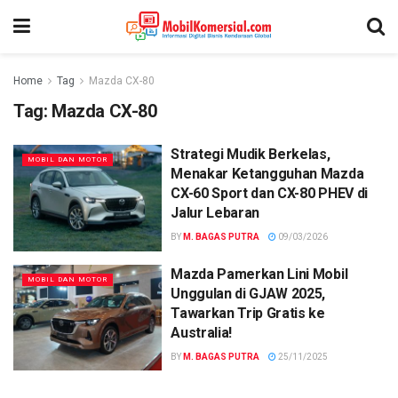
Home
Tag
Mazda CX-80
Tag:
Mazda CX-80
Strategi Mudik Berkelas,
MOBIL DAN MOTOR
Menakar Ketangguhan Mazda
CX-60 Sport dan CX-80 PHEV di
Jalur Lebaran
BY
M. BAGAS PUTRA
09/03/2026
Mazda Pamerkan Lini Mobil
MOBIL DAN MOTOR
Unggulan di GJAW 2025,
Tawarkan Trip Gratis ke
Australia!
BY
M. BAGAS PUTRA
25/11/2025