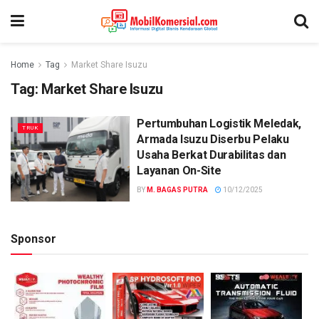
Home
Tag
Market Share Isuzu
Tag:
Market Share Isuzu
Pertumbuhan Logistik Meledak,
TRUK
Armada Isuzu Diserbu Pelaku
Usaha Berkat Durabilitas dan
Layanan On-Site
BY
M. BAGAS PUTRA
10/12/2025
Sponsor