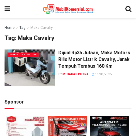
Home
Tag
Maka Cavalry
Tag:
Maka Cavalry
Dijual Rp35 Jutaan, Maka Motors
MOBIL DAN MOTOR
Rilis Motor Listrik Cavalry, Jarak
Tempuh Tembus 160 Km
BY
M. BAGAS PUTRA
15/01/2025
Sponsor