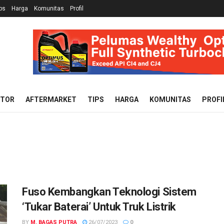
ps
Harga
Komunitas
Profil
OTOR
AFTERMARKET
TIPS
HARGA
KOMUNITAS
PROFI
Fuso Kembangkan Teknologi Sistem
‘Tukar Baterai’ Untuk Truk Listrik
BY
M. BAGAS PUTRA
26/07/2023
0