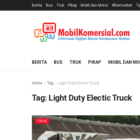
Berita
Bus
Truk
Pikap
Mobil dan Motor
Aftermarket
Ti
BERITA
BUS
TRUK
PIKAP
MOBIL DAN M
Home
Tag
Light Duty Electic Truck
Tag:
Light Duty Electic Truck
TRUK