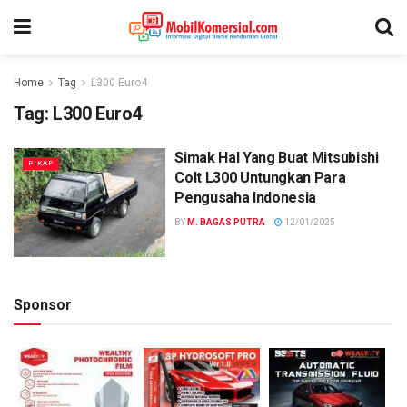
Home
Tag
L300 Euro4
Tag:
L300 Euro4
Simak Hal Yang Buat Mitsubishi
PIKAP
Colt L300 Untungkan Para
Pengusaha Indonesia
BY
M. BAGAS PUTRA
12/01/2025
Sponsor