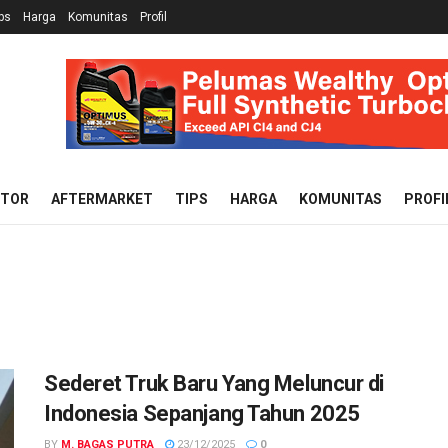
ps
Harga
Komunitas
Profil
OTOR
AFTERMARKET
TIPS
HARGA
KOMUNITAS
PROFI
Sederet Truk Baru Yang Meluncur di
Indonesia Sepanjang Tahun 2025
BY
M. BAGAS PUTRA
23/12/2025
0