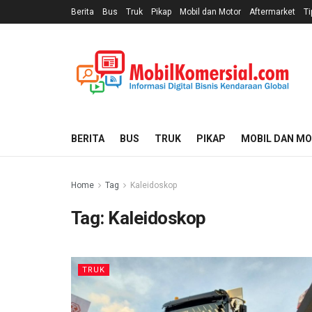
Berita
Bus
Truk
Pikap
Mobil dan Motor
Aftermarket
Ti
BERITA
BUS
TRUK
PIKAP
MOBIL DAN M
Home
Tag
Kaleidoskop
Tag:
Kaleidoskop
TRUK