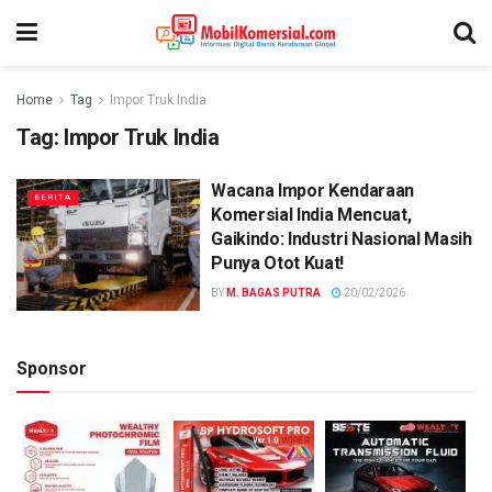
Home
Tag
Impor Truk India
Tag:
Impor Truk India
Wacana Impor Kendaraan
BERITA
Komersial India Mencuat,
Gaikindo: Industri Nasional Masih
Punya Otot Kuat!
BY
M. BAGAS PUTRA
20/02/2026
Sponsor