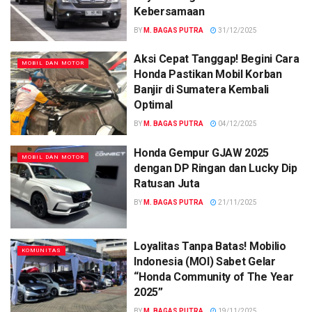
Kebersamaan
BY
M. BAGAS PUTRA
31/12/2025
Aksi Cepat Tanggap! Begini Cara
MOBIL DAN MOTOR
Honda Pastikan Mobil Korban
Banjir di Sumatera Kembali
Optimal
BY
M. BAGAS PUTRA
04/12/2025
Honda Gempur GJAW 2025
MOBIL DAN MOTOR
dengan DP Ringan dan Lucky Dip
Ratusan Juta
BY
M. BAGAS PUTRA
21/11/2025
Loyalitas Tanpa Batas! Mobilio
KOMUNITAS
Indonesia (MOI) Sabet Gelar
“Honda Community of The Year
2025”
BY
M. BAGAS PUTRA
19/11/2025