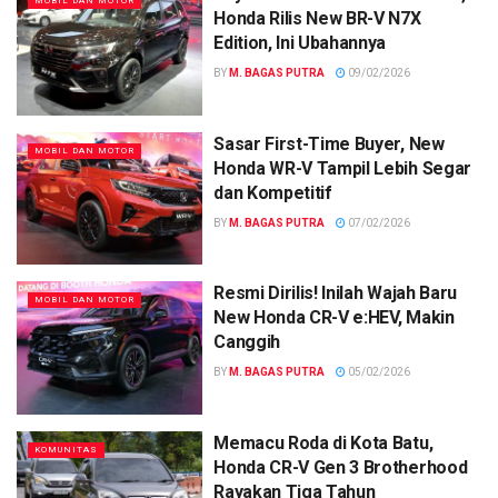
MOBIL DAN MOTOR
Honda Rilis New BR-V N7X
Edition, Ini Ubahannya
BY
M. BAGAS PUTRA
09/02/2026
Sasar First-Time Buyer, New
MOBIL DAN MOTOR
Honda WR-V Tampil Lebih Segar
dan Kompetitif
BY
M. BAGAS PUTRA
07/02/2026
Resmi Dirilis! Inilah Wajah Baru
MOBIL DAN MOTOR
New Honda CR-V e:HEV, Makin
Canggih
BY
M. BAGAS PUTRA
05/02/2026
Memacu Roda di Kota Batu,
KOMUNITAS
Honda CR-V Gen 3 Brotherhood
Rayakan Tiga Tahun