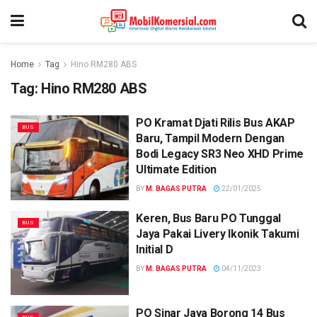
Home
Tag
Hino RM280 ABS
Tag:
Hino RM280 ABS
PO Kramat Djati Rilis Bus AKAP
BUS
Baru, Tampil Modern Dengan
Bodi Legacy SR3 Neo XHD Prime
Ultimate Edition
BY
M. BAGAS PUTRA
22/01/2025
Keren, Bus Baru PO Tunggal
BUS
Jaya Pakai Livery Ikonik Takumi
Initial D
BY
M. BAGAS PUTRA
04/11/2023
PO Sinar Jaya Borong 14 Bus