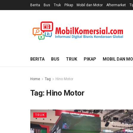
Berita
Bus
Truk
Pikap
Mobil dan Motor
Aftermarket
Ti
BERITA
BUS
TRUK
PIKAP
MOBIL DAN M
Home
Tag
Hino Motor
Tag:
Hino Motor
TRUK