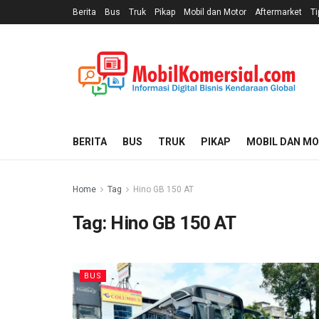
Berita
Bus
Truk
Pikap
Mobil dan Motor
Aftermarket
Ti
BERITA
BUS
TRUK
PIKAP
MOBIL DAN M
Home
Tag
Hino GB 150 AT
Tag:
Hino GB 150 AT
BUS