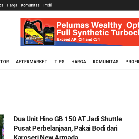
ps
Harga
Komunitas
Profil
OTOR
AFTERMARKET
TIPS
HARGA
KOMUNITAS
PROFI
Dua Unit Hino GB 150 AT Jadi Shuttle
Pusat Perbelanjaan, Pakai Bodi dari
Karoseri New Armada