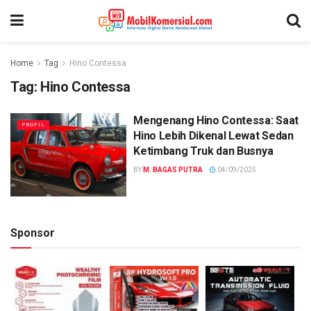
Home
Tag
Hino Contessa
Tag:
Hino Contessa
Mengenang Hino Contessa: Saat
PROFIL
Hino Lebih Dikenal Lewat Sedan
Ketimbang Truk dan Busnya
BY
M. BAGAS PUTRA
04/09/2025
Sponsor